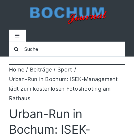
Zum
Inhalt
springen
Toggle
Navigation
Suche
Home
nach:
Home
Beiträge
Sport
Lokal
Urban-Run in Bochum: ISEK-Management
lädt zum kostenlosen Fotoshooting am
Blaulicht
Rathaus
Urban-Run in
Sport
Bochum: ISEK-
Kultur