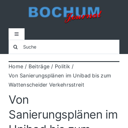
Zum
Inhalt
springen
Toggle
Navigation
Suche
Home
nach:
Home
Beiträge
Politik
Lokal
Von Sanierungsplänen im Unibad bis zum
Wattenscheider Verkehrsstreit
Blaulicht
Von
Sport
Sanierungsplänen im
Kultur