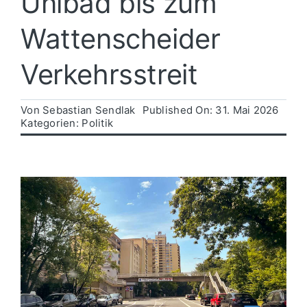
Unibad bis zum
Wattenscheider
Politik
Verkehrsstreit
Wirtschaft
Von
Sebastian Sendlak
Published On: 31. Mai 2026
Kategorien:
Politik