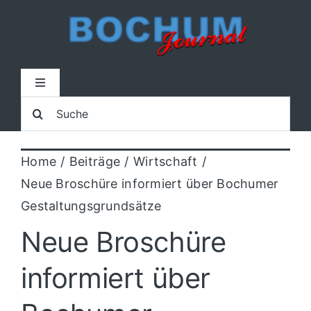
Zum
Inhalt
springen
Toggle
Navigation
Suche
Home
nach:
Home
Beiträge
Wirtschaft
Lokal
Neue Broschüre informiert über Bochumer
Gestaltungsgrundsätze
Blaulicht
Neue Broschüre
Sport
informiert über
Kultur