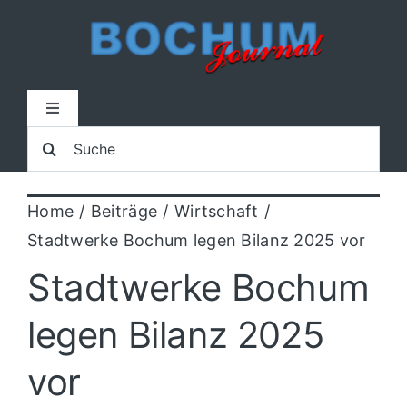
Zum
Inhalt
springen
Toggle
Navigation
Suche
Home
nach:
Home
Beiträge
Wirtschaft
Lokal
Stadtwerke Bochum legen Bilanz 2025 vor
Blaulicht
Stadtwerke Bochum
legen Bilanz 2025
Sport
vor
Kultur