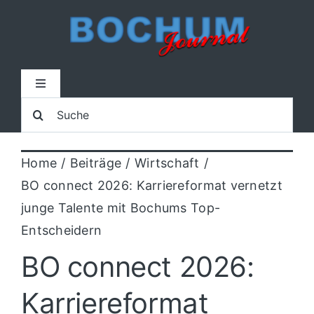
Zum
Inhalt
springen
Toggle
Navigation
Suche
Home
nach:
Home
Beiträge
Wirtschaft
Lokal
BO connect 2026: Karriereformat vernetzt
junge Talente mit Bochums Top-
Blaulicht
Entscheidern
BO connect 2026:
Sport
Karriereformat
Kultur