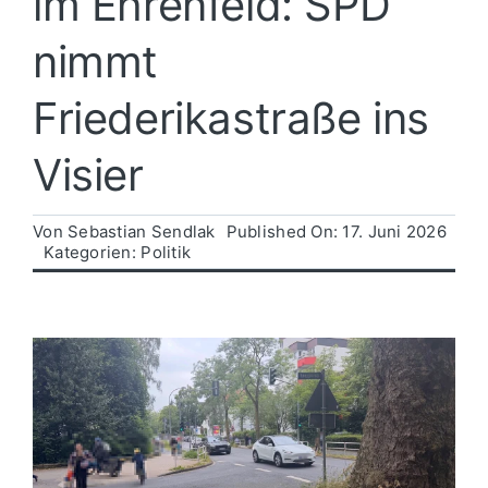
im Ehrenfeld: SPD
nimmt
Politik
Friederikastraße ins
Wirtschaft
Visier
Von
Sebastian Sendlak
Published On: 17. Juni 2026
Kategorien:
Politik