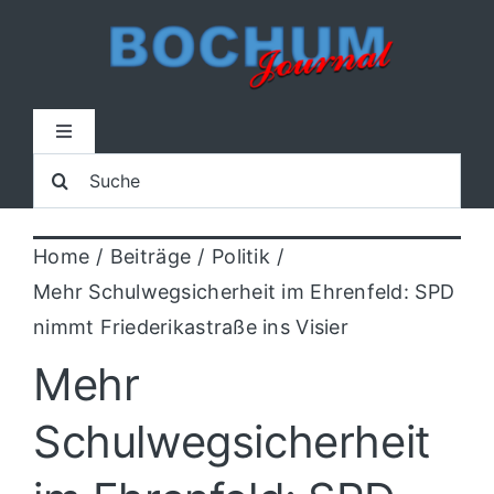
Zum
Inhalt
springen
Toggle
Navigation
Suche
Home
nach:
Home
Beiträge
Politik
Lokal
Mehr Schulwegsicherheit im Ehrenfeld: SPD
nimmt Friederikastraße ins Visier
Blaulicht
Mehr
Sport
Schulwegsicherheit
Kultur