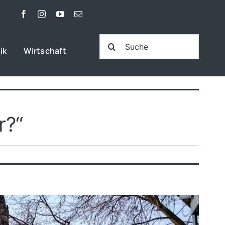
Suche
ik
Wirtschaft
nach:
r?“