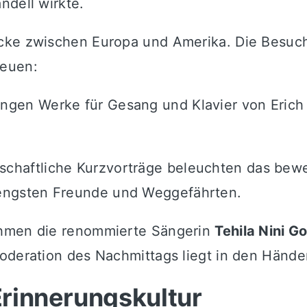
ndell wirkte.
cke zwischen Europa und Amerika. Die Besuche
reuen:
ingen Werke für Gesang und Klavier von Eric
chaftliche Kurzvorträge beleuchten das bew
 engsten Freunde und Weggefährten.
ehmen die renommierte Sängerin
Tehila Nini G
Moderation des Nachmittags liegt in den Hände
 Erinnerungskultur