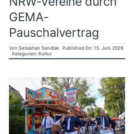
NRW-Vereine durch
GEMA-
Politik
Pauschalvertrag
Wirtschaft
Von
Sebastian Sendlak
Published On: 15. Juni 2026
Kategorien:
Kultur