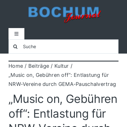
Zum
Inhalt
springen
Toggle
Navigation
Suche
Home
nach:
Home
Beiträge
Kultur
Lokal
„Music on, Gebühren off“: Entlastung für
NRW-Vereine durch GEMA-Pauschalvertrag
Blaulicht
„Music on, Gebühren
Sport
off“: Entlastung für
Kultur