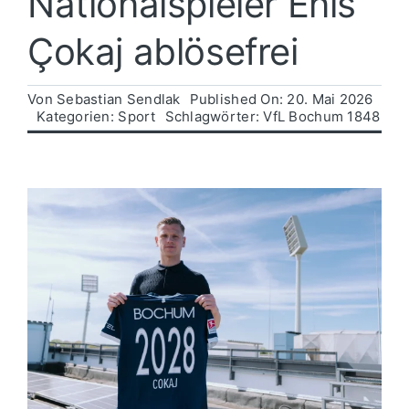
Nationalspieler Enis
Çokaj ablösefrei
Politik
Von
Sebastian Sendlak
Published On: 20. Mai 2026
Wirtschaft
Kategorien:
Sport
Schlagwörter:
VfL Bochum 1848