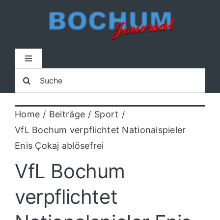
Zum
Inhalt
springen
Toggle
Navigation
Suche
Home
nach:
Home
Beiträge
Sport
Lokal
VfL Bochum verpflichtet Nationalspieler
Enis Çokaj ablösefrei
Blaulicht
VfL Bochum
Sport
verpflichtet
Kultur