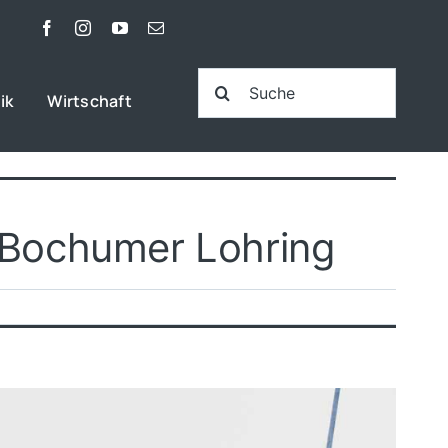
Suche
ik
Wirtschaft
nach:
 Bochumer Lohring