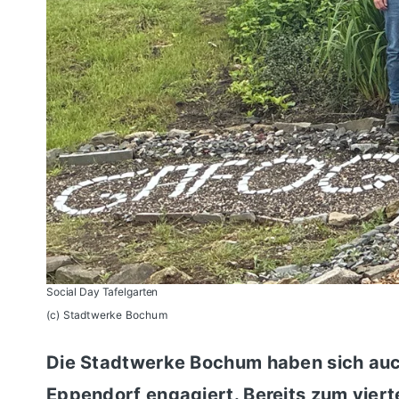
Social Day Tafelgarten
(c) Stadtwerke Bochum
Die Stadtwerke Bochum haben sich auch
Eppendorf engagiert. Bereits zum viert