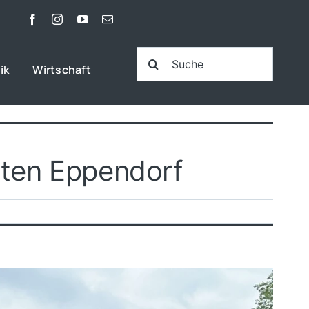
Suche
ik
Wirtschaft
nach:
rten Eppendorf