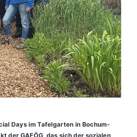
ial Days im Tafelgarten in Bochum-
ekt der GAFÖG, das sich der sozialen