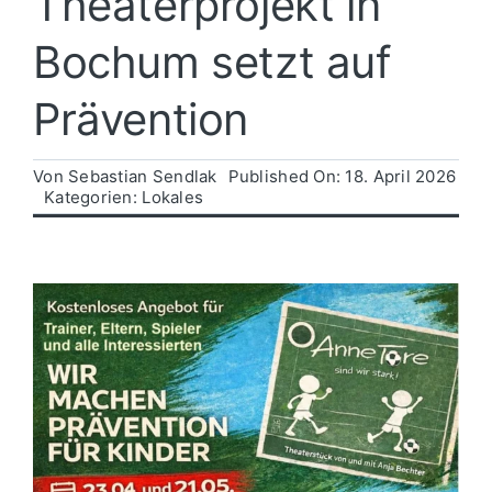
Theaterprojekt in
Bochum setzt auf
Politik
Prävention
Wirtschaft
Von
Sebastian Sendlak
Published On: 18. April 2026
Kategorien:
Lokales