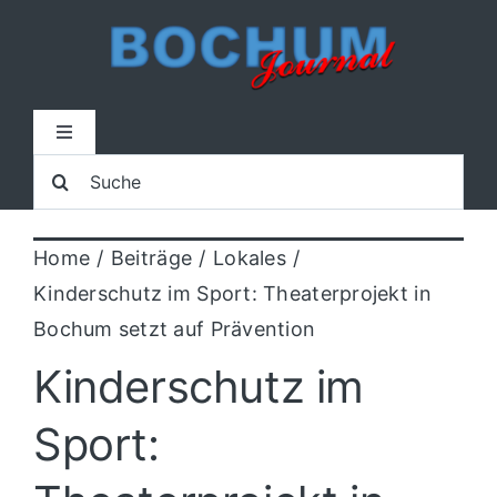
Zum
Inhalt
springen
Toggle
Navigation
Suche
Home
nach:
Home
Beiträge
Lokales
Lokal
Kinderschutz im Sport: Theaterprojekt in
Bochum setzt auf Prävention
Blaulicht
Kinderschutz im
Sport
Sport:
Kultur