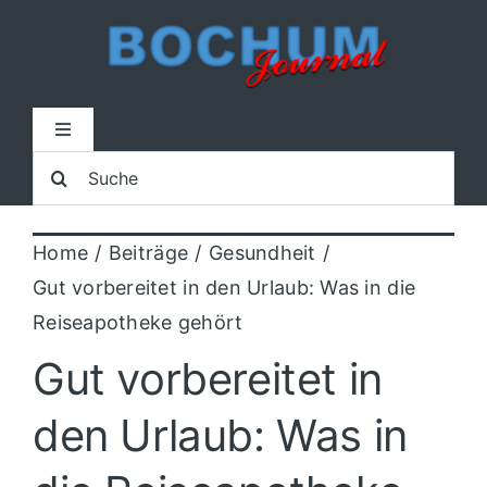
Zum
Inhalt
springen
Toggle
Navigation
Suche
Home
nach:
Home
Beiträge
Gesundheit
Lokal
Gut vorbereitet in den Urlaub: Was in die
Reiseapotheke gehört
Blaulicht
Gut vorbereitet in
Sport
den Urlaub: Was in
Kultur