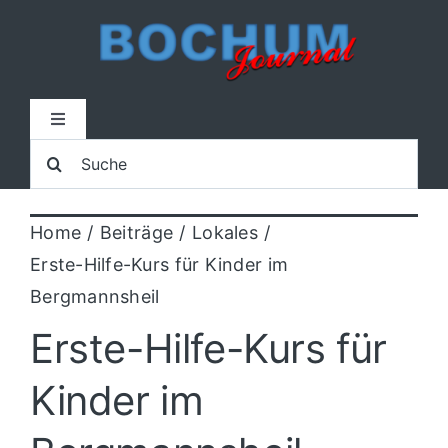
Zum
Inhalt
springen
Toggle
Navigation
Suche
Home
nach:
Home
Beiträge
Lokales
Lokal
Erste-Hilfe-Kurs für Kinder im
Bergmannsheil
Blaulicht
Erste-Hilfe-Kurs für
Sport
Kinder im
Kultur