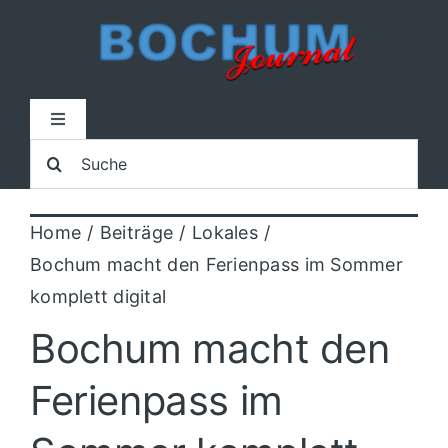
Zum
Inhalt
springen
Toggle
Navigation
Suche
Home
nach:
Home
Beiträge
Lokales
Lokal
Bochum macht den Ferienpass im Sommer
komplett digital
Blaulicht
Bochum macht den
Sport
Ferienpass im
Kultur