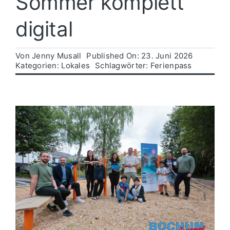
Sommer komplett
digital
Politik
Von
Jenny Musall
Published On: 23. Juni 2026
Wirtschaft
Kategorien:
Lokales
Schlagwörter:
Ferienpass