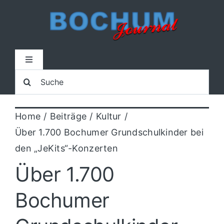
Zum
Inhalt
springen
Toggle
Navigation
Suche
Home
nach:
Home
Beiträge
Kultur
Lokal
Über 1.700 Bochumer Grundschulkinder bei
den „JeKits“-Konzerten
Blaulicht
Über 1.700
Sport
Bochumer
Kultur