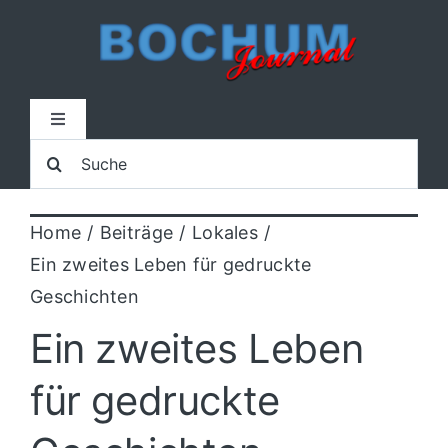
Zum
Inhalt
springen
Toggle
Navigation
Suche
Home
nach:
Home
Beiträge
Lokales
Lokal
Ein zweites Leben für gedruckte
Geschichten
Blaulicht
Ein zweites Leben
Sport
für gedruckte
Kultur