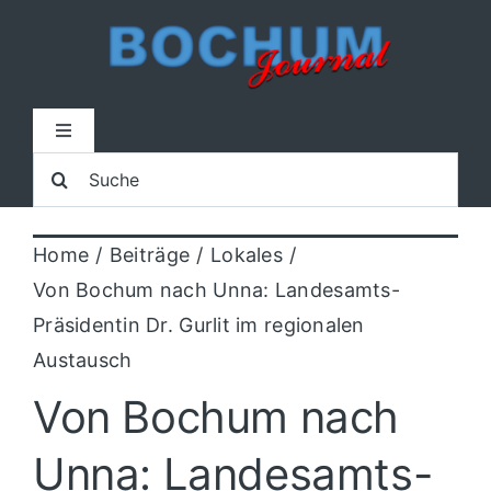
Zum
Inhalt
springen
Toggle
Navigation
Suche
Home
nach:
Home
Beiträge
Lokales
Lokal
Von Bochum nach Unna: Landesamts-
Präsidentin Dr. Gurlit im regionalen
Blaulicht
Austausch
Von Bochum nach
Sport
Unna: Landesamts-
Kultur