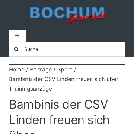
Zum
Inhalt
springen
Toggle
Navigation
Suche
Home
nach:
Home
Beiträge
Sport
Lokal
Bambinis der CSV Linden freuen sich über
Trainingsanzüge
Blaulicht
Bambinis der CSV
Sport
Linden freuen sich
Kultur