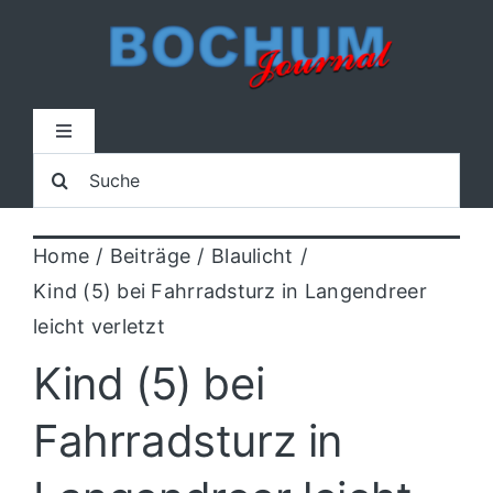
Zum
Inhalt
springen
Toggle
Navigation
Suche
Home
nach:
Home
Beiträge
Blaulicht
Lokal
Kind (5) bei Fahrradsturz in Langendreer
leicht verletzt
Blaulicht
Kind (5) bei
Sport
Fahrradsturz in
Kultur