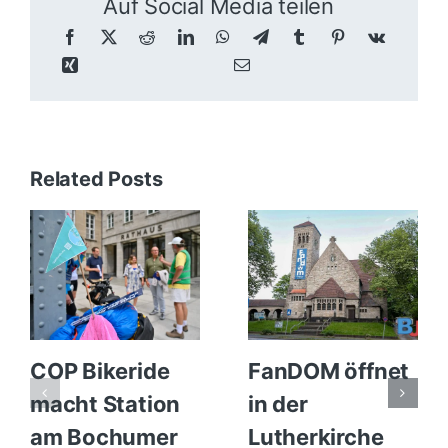
Auf Social Media teilen
Related Posts
COP Bikeride
FanDOM öffnet
macht Station
in der
am Bochumer
Lutherkirche