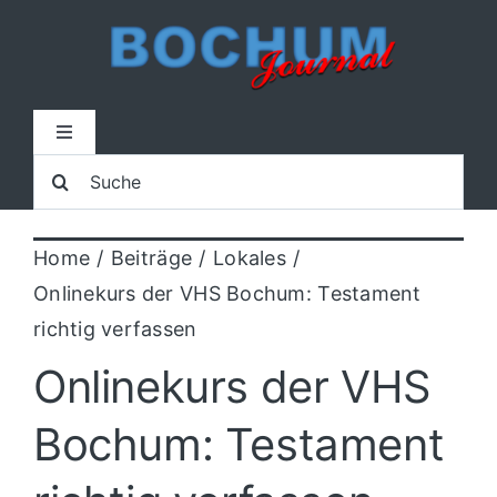
Zum
Inhalt
springen
Toggle
Navigation
Suche
Home
nach:
Home
Beiträge
Lokales
Lokal
Onlinekurs der VHS Bochum: Testament
richtig verfassen
Blaulicht
Onlinekurs der VHS
Sport
Bochum: Testament
Kultur