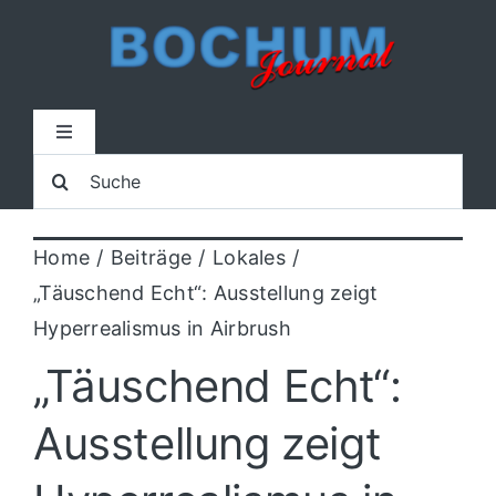
Zum
Inhalt
springen
Toggle
Navigation
Suche
Home
nach:
Home
Beiträge
Lokales
Lokal
„Täuschend Echt“: Ausstellung zeigt
Hyperrealismus in Airbrush
Blaulicht
„Täuschend Echt“:
Sport
Ausstellung zeigt
Kultur