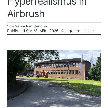
Hyperrealismus in
Airbrush
Politik
Von
Sebastian Sendlak
Wirtschaft
Published On: 23. März 2026
Kategorien:
Lokales