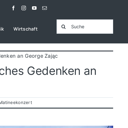
Suche
ik
Wirtschaft
nach:
denken an George Zając
sches Gedenken an
Matineekonzert