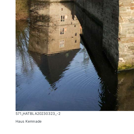
571_HATBLA20230323_-2
Haus Kemnade