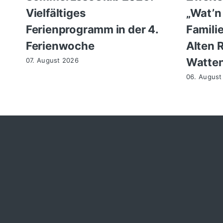
Vielfältiges
„Wat’n
Ferienprogramm in der 4.
Famili
Ferienwoche
Alten 
Watte
07. August 2026
06. August