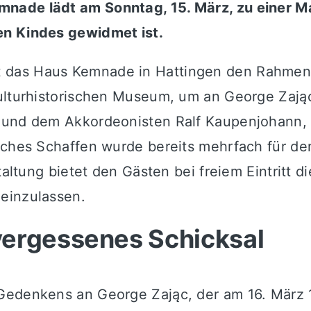
nade lädt am Sonntag, 15. März, zu einer Ma
en Kindes gewidmet ist.
 das Haus Kemnade in Hattingen den Rahmen 
Kulturhistorischen Museum, um an George Zają
 und dem Akkordeonisten Ralf Kaupenjohann, is
isches Schaffen wurde bereits mehrfach für d
taltung bietet den Gästen bei freiem Eintritt d
einzulassen.
vergessenes Schicksal
Gedenkens an George Zając, der am 16. März 