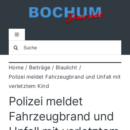
Zum
Inhalt
springen
Toggle
Navigation
Suche
Home
nach:
Home
Beiträge
Blaulicht
Lokal
Polizei meldet Fahrzeugbrand und Unfall mit
verletztem Kind
Blaulicht
Polizei meldet
Sport
Fahrzeugbrand und
Kultur