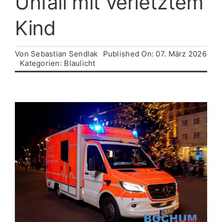
Unfall mit verletztem
Kind
Politik
Von
Sebastian Sendlak
Published On: 07. März 2026
Wirtschaft
Kategorien:
Blaulicht