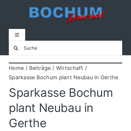
Zum
Inhalt
springen
Toggle
Navigation
Suche
Home
nach:
Home
Beiträge
Wirtschaft
Lokal
Sparkasse Bochum plant Neubau in Gerthe
Blaulicht
Sparkasse Bochum
plant Neubau in
Sport
Gerthe
Kultur