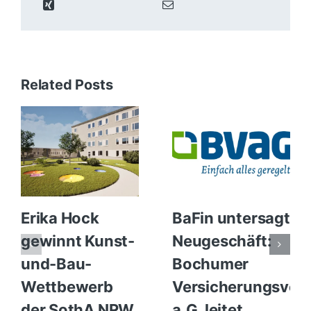
Related Posts
Erika Hock
BaFin untersagt
gewinnt Kunst-
Neugeschäft:
und-Bau-
Bochumer
Wettbewerb
Versicherungsvere
der SothA NRW
a.G. leitet