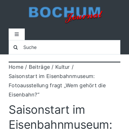
Zum
Inhalt
springen
Toggle
Navigation
Suche
Home
nach:
Home
Beiträge
Kultur
Lokal
Saisonstart im Eisenbahnmuseum:
Fotoausstellung fragt „Wem gehört die
Blaulicht
Eisenbahn?“
Saisonstart im
Sport
Eisenbahnmuseum:
Kultur