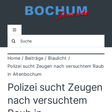
Zum
Inhalt
springen
Toggle
Navigation
Suche
Home
nach:
Home
Beiträge
Blaulicht
Lokal
Polizei sucht Zeugen nach versuchtem Raub
in Altenbochum
Blaulicht
Polizei sucht Zeugen
Sport
nach versuchtem
Kultur