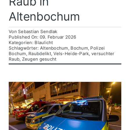
Raub in
Altenbochum
Politik
Von
Sebastian Sendlak
Wirtschaft
Published On: 09. Februar 2026
Kategorien:
Blaulicht
Schlagwörter:
Altenbochum
,
Bochum
,
Polizei
Bochum
,
Raubdelikt
,
Vels-Heide-Park
,
versuchter
Raub
,
Zeugen gesucht