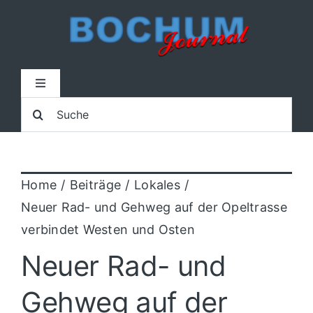
Zum
Inhalt
springen
Toggle
Navigation
Suche
Home
nach:
Lokal
Home
Beiträge
Lokales
Neuer Rad- und Gehweg auf der Opeltrasse
Blaulicht
verbindet Westen und Osten
Neuer Rad- und
Sport
Gehweg auf der
Kultur