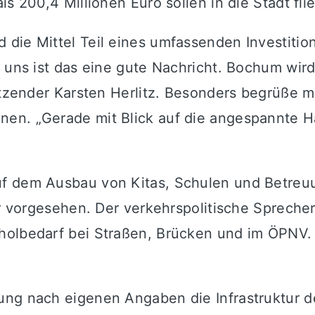
s 200,4 Millionen Euro sollen in die Stadt fli
die Mittel Teil eines umfassenden Investitio
r uns ist das eine gute Nachricht. Bochum wi
itzender Karsten Herlitz. Besonders begrüße m
en. „Gerade mit Blick auf die angespannte H
uf dem Ausbau von Kitas, Schulen und Betreu
ur vorgesehen. Der verkehrspolitische Spreche
holbedarf bei Straßen, Brücken und im ÖPNV.
ung nach eigenen Angaben die Infrastruktur 