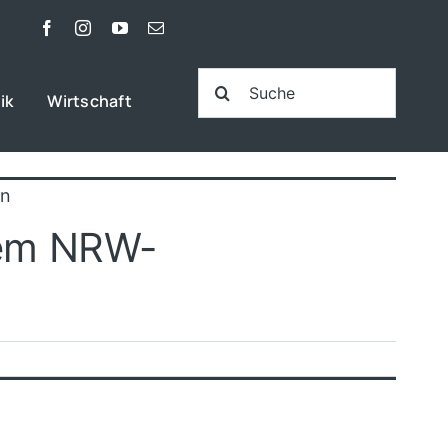
Suche
ik
Wirtschaft
nach:
an
dem NRW-