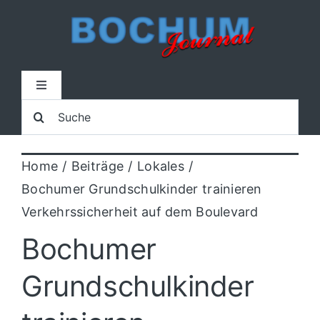
Zum
Inhalt
springen
Toggle
Navigation
Suche
Home
nach:
Home
Beiträge
Lokales
Lokal
Bochumer Grundschulkinder trainieren
Verkehrssicherheit auf dem Boulevard
Blaulicht
Bochumer
Sport
Grundschulkinder
Kultur