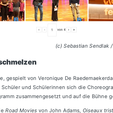
«
‹
von
4
›
»
(c) Sebastian Sendlak 
erschmelzen
line, gespielt von Veronique De Raedemaekerda
e Schüler und Schülerinnen sich die Choreogr
ogramm zusammengesetzt und auf die Bühne g
ie
Road Movies
von John Adams,
Oiseaux tris