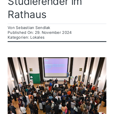
Studierender im
Rathaus
Politik
Von
Sebastian Sendlak
Wirtschaft
Published On: 29. November 2024
Kategorien:
Lokales