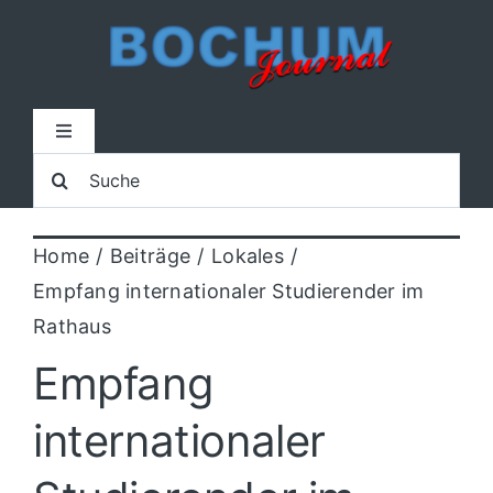
Zum
Inhalt
springen
Toggle
Navigation
Suche
Home
nach:
Home
Beiträge
Lokales
Lokal
Empfang internationaler Studierender im
Rathaus
Blaulicht
Empfang
Sport
internationaler
Kultur