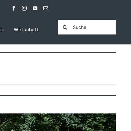
Suche
ik
Wirtschaft
nach:
t