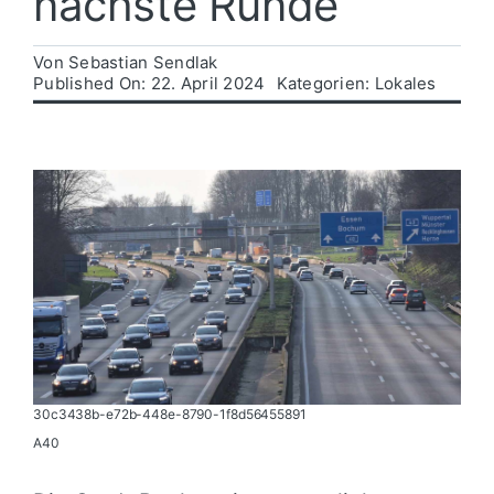
nächste Runde
Politik
Von
Sebastian Sendlak
Published On: 22. April 2024
Kategorien:
Lokales
Wirtschaft
30c3438b-e72b-448e-8790-1f8d56455891
A40