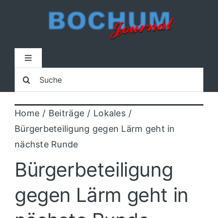
Zum
Inhalt
springen
Toggle
Navigation
Suche
Home
nach:
Home
Beiträge
Lokales
Lokal
Bürgerbeteiligung gegen Lärm geht in
nächste Runde
Blaulicht
Bürgerbeteiligung
Sport
gegen Lärm geht in
Kultur