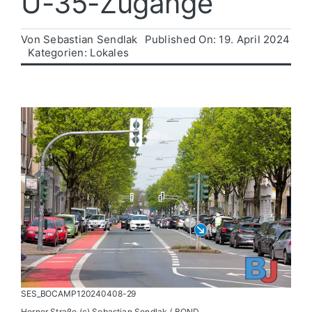
U-35-Zugänge
Politik
Von
Sebastian Sendlak
Published On: 19. April 2024
Kategorien:
Lokales
Wirtschaft
SES_BOCAMP120240408-29
Herner Straße (c) Sebastian Sendlak / BOND