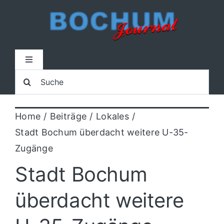
Zum
Inhalt
springen
Toggle
Navigation
Suche
Home
nach:
Home
Beiträge
Lokales
Lokal
Stadt Bochum überdacht weitere U-35-
Zugänge
Blaulicht
Stadt Bochum
Sport
überdacht weitere
Kultur