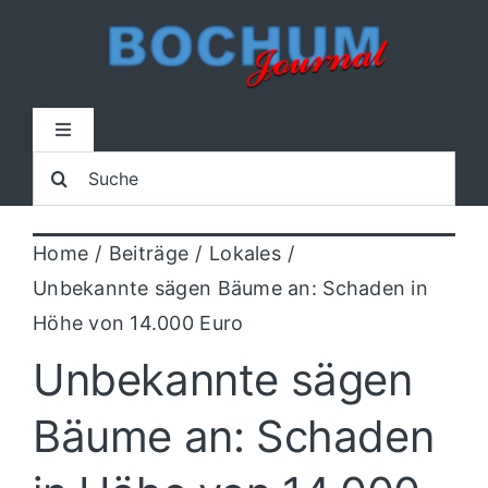
Zum
Inhalt
springen
Toggle
Navigation
Suche
Home
nach:
Home
Beiträge
Lokales
Lokal
Unbekannte sägen Bäume an: Schaden in
Höhe von 14.000 Euro
Blaulicht
Unbekannte sägen
Sport
Bäume an: Schaden
Kultur