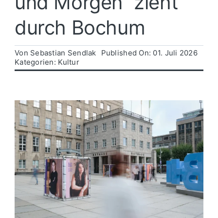
und Morgen“ zieht
durch Bochum
Politik
Von
Sebastian Sendlak
Published On: 01. Juli 2026
Wirtschaft
Kategorien:
Kultur