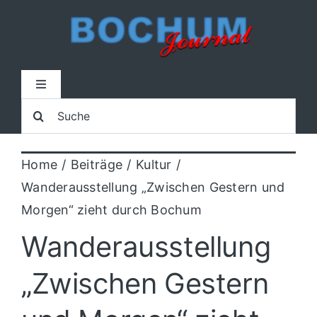
Zum
Inhalt
springen
Toggle
Navigation
Suche
Home
nach:
Home
Beiträge
Kultur
Lokal
Wanderausstellung „Zwischen Gestern und
Morgen“ zieht durch Bochum
Blaulicht
Wanderausstellung
Sport
„Zwischen Gestern
Kultur