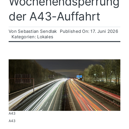
Wochenendsperrung
der A43-Auffahrt
Politik
Von
Sebastian Sendlak
Published On: 17. Juni 2026
Wirtschaft
Kategorien:
Lokales
A43
A43