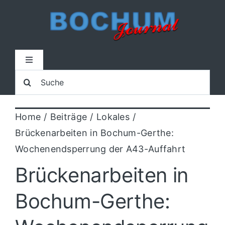
Zum
Inhalt
springen
Toggle
Navigation
Suche
Home
nach:
Home
Beiträge
Lokales
Lokal
Brückenarbeiten in Bochum-Gerthe:
Wochenendsperrung der A43-Auffahrt
Blaulicht
Brückenarbeiten in
Sport
Bochum-Gerthe:
Kultur