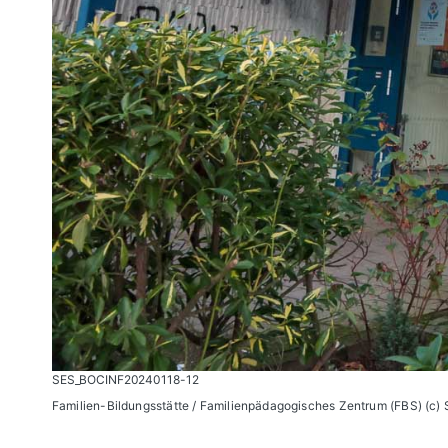
SES_BOCINF20240118-12
Familien-Bildungsstätte / Familienpädagogisches Zentrum (FBS) (c)