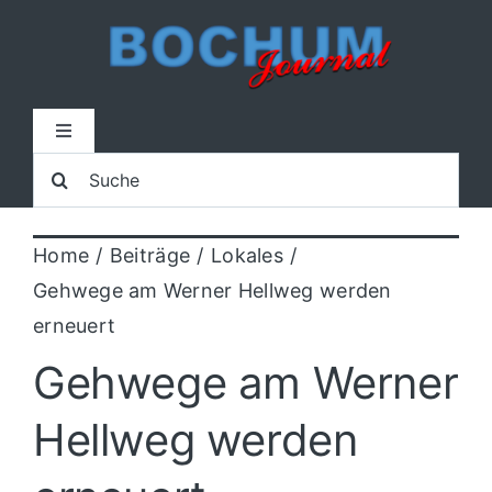
Zum
Inhalt
springen
Toggle
Navigation
Suche
Home
nach:
Home
Beiträge
Lokales
Lokal
Gehwege am Werner Hellweg werden
erneuert
Blaulicht
Gehwege am Werner
Sport
Hellweg werden
Kultur