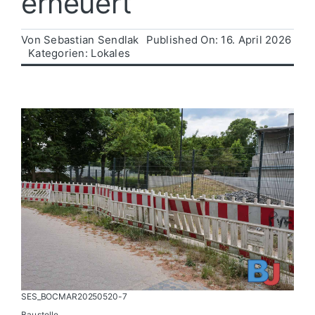
erneuert
Politik
Von
Sebastian Sendlak
Published On: 16. April 2026
Kategorien:
Lokales
Wirtschaft
SES_BOCMAR20250520-7
Baustelle