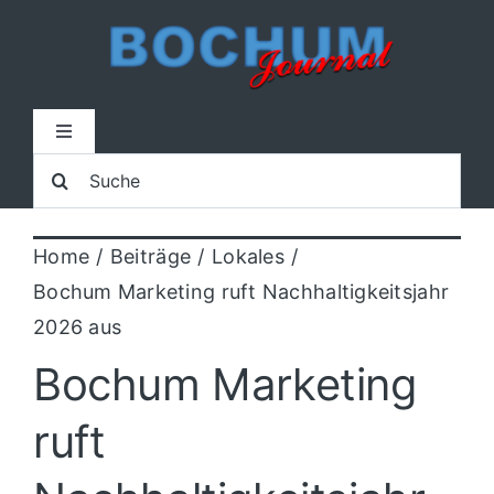
Zum
Inhalt
springen
Toggle
Navigation
Suche
Home
nach:
Home
Beiträge
Lokales
Lokal
Bochum Marketing ruft Nachhaltigkeitsjahr
2026 aus
Blaulicht
Bochum Marketing
Sport
ruft
Kultur