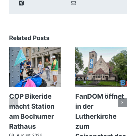
Related Posts
COP Bikeride
FanDOM öffnet
macht Station
in der
am Bochumer
Lutherkirche
Rathaus
zum
08. August 2026