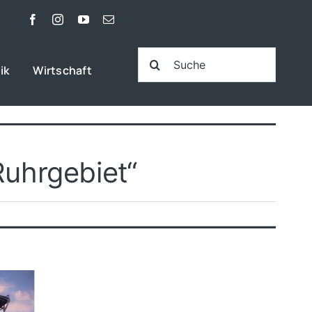
Suche
ik
Wirtschaft
nach:
Ruhrgebiet“