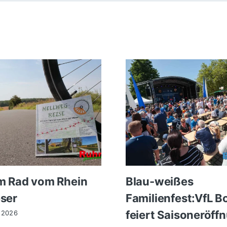
m Rad vom Rhein
Blau-weißes
ser
Familienfest:VfL 
feiert Saisoneröff
 2026