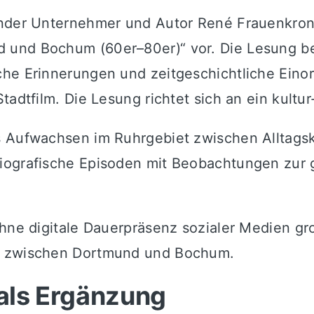
under Unternehmer und Autor René Frauenkron
 und Bochum (60er–80er)“ vor. Die Lesung b
iche Erinnerungen und zeitgeschichtliche Eino
tadtfilm. Die Lesung richtet sich an ein kultu
s Aufwachsen im Ruhrgebiet zwischen Alltags
iografische Episoden mit Beobachtungen zur g
ohne digitale Dauerpräsenz sozialer Medien gr
hl zwischen Dortmund und Bochum.
 als Ergänzung