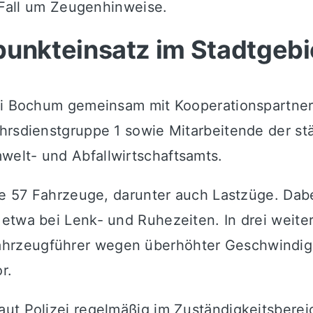
m Fall um Zeugenhinweise.
nkteinsatz im Stadtgebi
ei Bochum gemeinsam mit Kooperationspartnern
hrsdienstgruppe 1 sowie Mitarbeitende der st
elt- und Abfallwirtschaftsamts.
te 57 Fahrzeuge, darunter auch Lastzüge. Dabei
etwa bei Lenk- und Ruhezeiten. In drei weite
zeugführer wegen überhöhter Geschwindigkeit
r.
ut Polizei regelmäßig im Zuständigkeitsberei