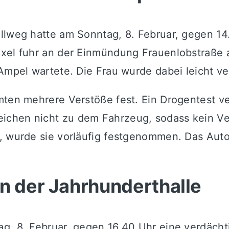
ellweg hatte am Sonntag, 8. Februar, gegen 1
uxel fuhr an der Einmündung Frauenlobstraße 
Ampel wartete. Die Frau wurde dabei leicht ver
ten mehrere Verstöße fest. Ein Drogentest ver
ichen nicht zu dem Fahrzeug, sodass kein V
 wurde sie vorläufig festgenommen. Das Auto s
n der Jahrhunderthalle
g, 8. Februar, gegen 16.40 Uhr eine verdächt