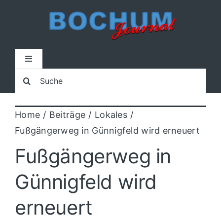
Zum
Inhalt
springen
Toggle
Navigation
Suche
Home
nach:
Home
Beiträge
Lokales
Lokal
Fußgängerweg in Günnigfeld wird erneuert
Blaulicht
Fußgängerweg in
Günnigfeld wird
Sport
erneuert
Kultur