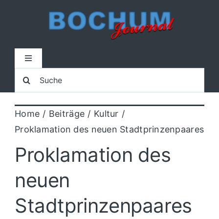
Zum
Inhalt
springen
Toggle
Navigation
Suche
Home
nach:
Home
Beiträge
Kultur
Lokal
Proklamation des neuen Stadtprinzenpaares
Blaulicht
Proklamation des
neuen
Sport
Stadtprinzenpaares
Kultur