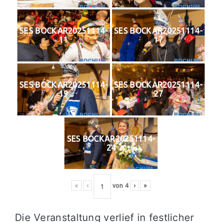
SES BOCKAR20251114-
SES BOCKAR20251114-
11
17
SES BOCKAR20251114-
SES BOCKAR20251114-
19
27
SES BOCKAR20251114-
24
«
‹
von
4
›
»
Die Veranstaltung verlief in festlicher