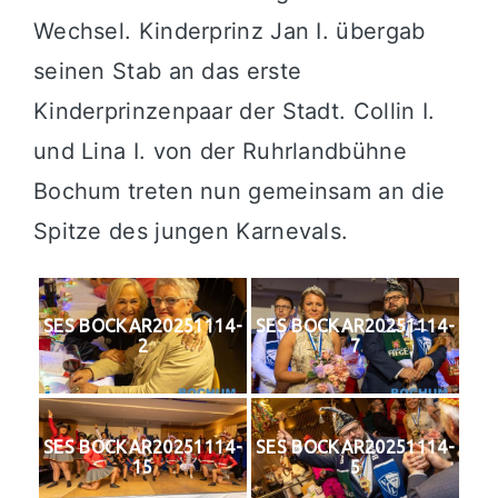
Wechsel. Kinderprinz Jan I. übergab
seinen Stab an das erste
Kinderprinzenpaar der Stadt. Collin I.
und Lina I. von der Ruhrlandbühne
Bochum treten nun gemeinsam an die
Spitze des jungen Karnevals.
SES BOCKAR20251114-
SES BOCKAR20251114-
2
7
SES BOCKAR20251114-
SES BOCKAR20251114-
15
5