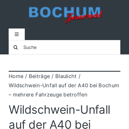
Zum
Inhalt
springen
Toggle
Navigation
Suche
Home
nach:
Lokal
Home
Beiträge
Blaulicht
Wildschwein-Unfall auf der A40 bei Bochum
Blaulicht
– mehrere Fahrzeuge betroffen
Wildschwein-Unfall
Sport
auf der A40 bei
Kultur