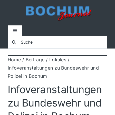
Zum
Inhalt
springen
Toggle
Navigation
Suche
Home
nach:
Home
Beiträge
Lokales
Lokal
Infoveranstaltungen zu Bundeswehr und
Polizei in Bochum
Blaulicht
Infoveranstaltungen
Sport
zu Bundeswehr und
Kultur