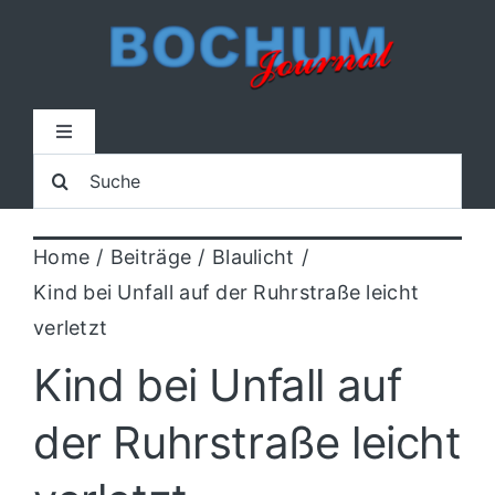
Zum
Inhalt
springen
Toggle
Navigation
Suche
Home
nach:
Home
Beiträge
Blaulicht
Lokal
Kind bei Unfall auf der Ruhrstraße leicht
verletzt
Blaulicht
Kind bei Unfall auf
Sport
der Ruhrstraße leicht
Kultur