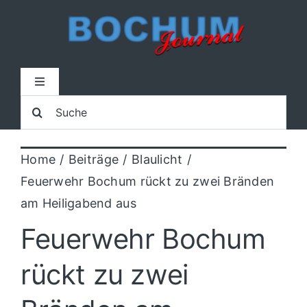
Zum
Inhalt
springen
Toggle
Navigation
Suche
Home
nach:
Home
Beiträge
Blaulicht
Lokal
Feuerwehr Bochum rückt zu zwei Bränden
am Heiligabend aus
Blaulicht
Feuerwehr Bochum
Sport
rückt zu zwei
Kultur